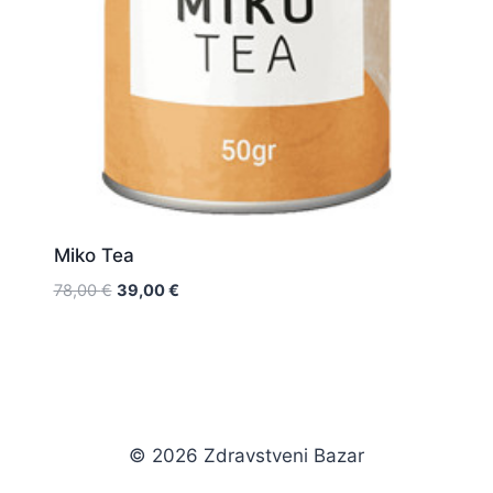
Miko Tea
Original
Current
78,00
€
39,00
€
price
price
was:
is:
78,00 €.
39,00 €.
© 2026 Zdravstveni Bazar