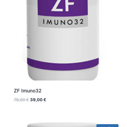
ZF Imuno32
Original
Current
78,00
€
39,00
€
price
price
was:
is:
78,00 €.
39,00 €.