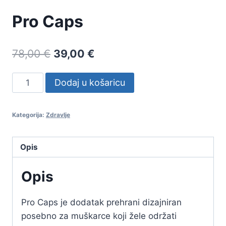
Pro Caps
Original
Current
78,00
€
39,00
€
price
price
Pro
Dodaj u košaricu
was:
is:
Caps
78,00 €.
39,00 €.
količina
Kategorija:
Zdravlje
Opis
Opis
Pro Caps je dodatak prehrani dizajniran
posebno za muškarce koji žele održati