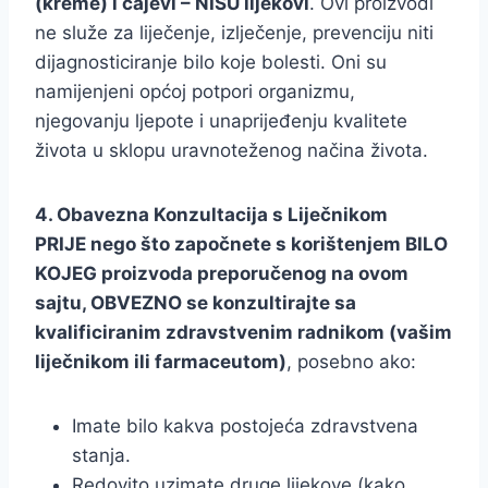
(kreme) i čajevi – NISU lijekovi
. Ovi proizvodi
ne služe za liječenje, izlječenje, prevenciju niti
dijagnosticiranje bilo koje bolesti. Oni su
namijenjeni općoj potpori organizmu,
njegovanju ljepote i unaprijeđenju kvalitete
života u sklopu uravnoteženog načina života.
4. Obavezna Konzultacija s Liječnikom
PRIJE nego što započnete s korištenjem BILO
KOJEG proizvoda preporučenog na ovom
sajtu, OBVEZNO se konzultirajte sa
kvalificiranim zdravstvenim radnikom (vašim
liječnikom ili farmaceutom)
, posebno ako:
Imate bilo kakva postojeća zdravstvena
stanja.
Redovito uzimate druge lijekove (kako