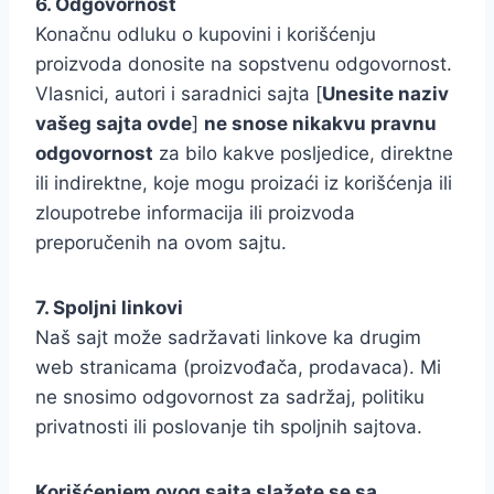
6. Odgovornost
Konačnu odluku o kupovini i korišćenju
proizvoda donosite na sopstvenu odgovornost.
Vlasnici, autori i saradnici sajta [
Unesite naziv
vašeg sajta ovde
]
ne snose nikakvu pravnu
odgovornost
za bilo kakve posljedice, direktne
ili indirektne, koje mogu proizaći iz korišćenja ili
zloupotrebe informacija ili proizvoda
preporučenih na ovom sajtu.
7. Spoljni linkovi
Naš sajt može sadržavati linkove ka drugim
web stranicama (proizvođača, prodavaca). Mi
ne snosimo odgovornost za sadržaj, politiku
privatnosti ili poslovanje tih spoljnih sajtova.
Korišćenjem ovog sajta slažete se sa