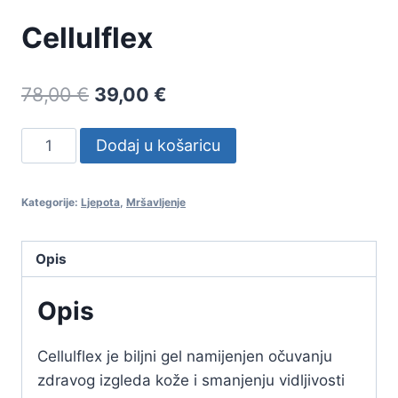
Cellulflex
Original
Current
78,00
€
39,00
€
price
price
Cellulflex
Dodaj u košaricu
was:
is:
količina
78,00 €.
39,00 €.
Kategorije:
Ljepota
,
Mršavljenje
Opis
Opis
Cellulflex je biljni gel namijenjen očuvanju
zdravog izgleda kože i smanjenju vidljivosti