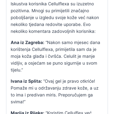
Iskustva korisnika Cellulflexa su izuzetno
pozitivna. Mnogi su primijetili značajno
poboljšanje u izgledu svoje kože već nakon
nekoliko tjedana redovite uporabe. Evo
nekoliko komentara zadovoljnih korisnika:
Ana iz Zagreba:
“Nakon samo mjesec dana
korištenja Cellulflexa, primijetila sam da je
moja koža glađa i čvršća. Celulit je manje
vidljiv, a osjećam se puno sigurnije u svom
tijelu.”
Ivana iz Splita:
“Ovaj gel je pravo otkriće!
Pomaže mi u održavanju zdrave kože, a uz
to ima i predivan miris. Preporučujem ga
svima!”
Marija iz Rijeke:
“Koristim Cellulflex već