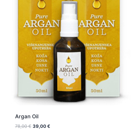
Argan Oil
Original
Current
78,00
€
39,00
€
price
price