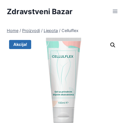
Skip
Zdravstveni Bazar
to
content
Home
/
Proizvodi
/
Ljepota
/
Cellulflex
Akcija!