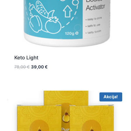
Keto Light
Original
Current
78,00
€
39,00
€
price
price
was:
is:
78,00 €.
39,00 €.
Akcija!