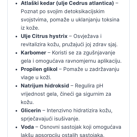
Atlaški kedar (ulje Cedrus atlantica)
–
Poznat po svojim detoksikacijskim
svojstvima, pomaže u uklanjanju toksina
iz kože.
Ulje Citrus hystrix
– Osvježava i
revitalizira kožu, pružajući joj zdrav sjaj.
Karbomer
– Koristi se za zgušnjavanje
gela i omogućava ravnomjernu aplikaciju.
Propilen glikol
– Pomaže u zadržavanju
vlage u koži.
Natrijum hidroksid
– Regulira pH
vrijednost gela, čineći ga sigurnim za
kožu.
Glicerin
– Intenzivno hidratizira kožu,
sprječavajući isušivanje.
Voda
– Osnovni sastojak koji omogućava
lakšu apsorpciju ostalih sastojaka.