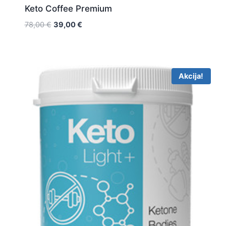
Keto Coffee Premium
Original
Current
78,00
€
39,00
€
price
price
was:
is:
78,00 €.
39,00 €.
Akcija!